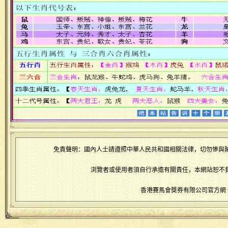
免責聲明：國內人士請遵照中華人民共和國相關法律，切勿慘與
浏覽者或使用者須自行承擔有關責任，本網站恕不
香港賽馬會獎券有限公司官方網 www.6