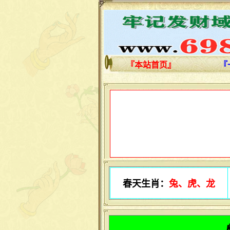
『本站首页』
『
春天生肖：
兔、虎、龙