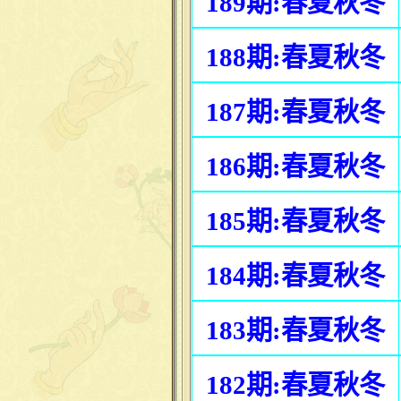
189期:春夏秋冬
188期:春夏秋冬
187期:春夏秋冬
186期:春夏秋冬
185期:春夏秋冬
184期:春夏秋冬
183期:春夏秋冬
182期:春夏秋冬