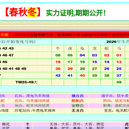
【春秋
冬
】
实力证明,期期公开！