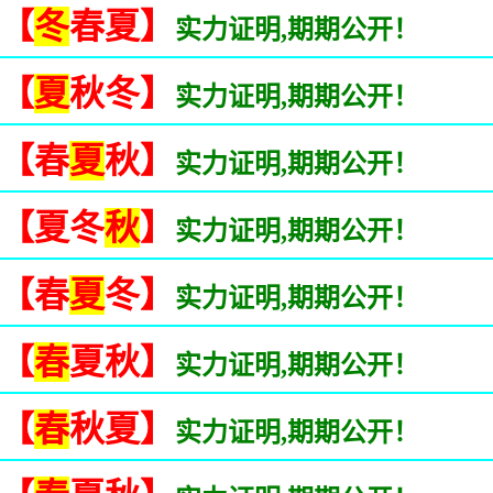
【
冬
春夏】
实力证明,期期公开！
【
夏
秋冬】
实力证明,期期公开！
【春
夏
秋】
实力证明,期期公开！
【夏冬
秋
】
实力证明,期期公开！
【春
夏
冬】
实力证明,期期公开！
【
春
夏秋】
实力证明,期期公开！
【
春
秋夏】
实力证明,期期公开！