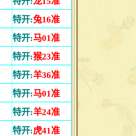
特开:
龙15准
特开:
兔16准
特开:
马01准
特开:
猴23准
特开:
羊36准
特开:
马01准
特开:
羊24准
特开:
虎41准