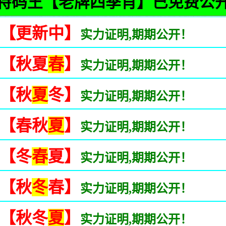
特码王【老牌四季肖】已免费公
【更新中】
实力证明,期期公开！
【秋夏
春
】
实力证明,期期公开！
【秋
夏
冬】
实力证明,期期公开！
【春秋
夏
】
实力证明,期期公开！
【冬
春
夏】
实力证明,期期公开！
【秋
冬
春】
实力证明,期期公开！
【秋冬
夏
】
实力证明,期期公开！